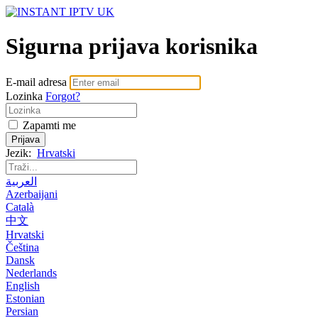
Sigurna prijava korisnika
E-mail adresa
Lozinka
Forgot?
Zapamti me
Jezik:
Hrvatski
العربية
Azerbaijani
Català
中文
Hrvatski
Čeština
Dansk
Nederlands
English
Estonian
Persian