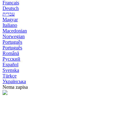
Français
Deutsch
עברית
Magyar
Italiano
Macedonian
Norwegian
Português
Português
Română
Русский
Español
Svenska
Türkçe
Українська
Nema zapisa