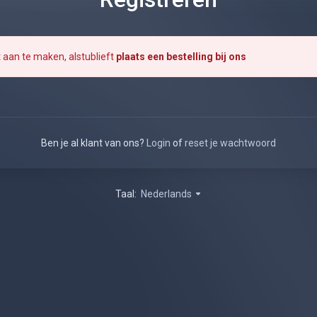
aan te maken, alstublieft
plaats een bestelling bij ons
Ben je al klant van ons?
Login
of
reset je wachtwoord
Taal:
Nederlands